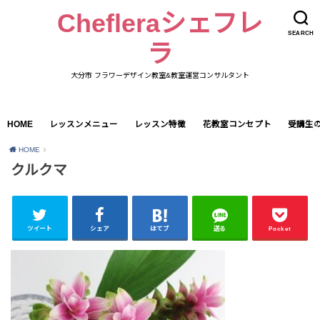
Chefleraシェフレ
SEARCH
ラ
大分市 フラワーデザイン教室&教室運営コンサルタント
HOME
レッスンメニュー
レッスン特徴
花教室コンセプト
受講生
HOME
クルクマ
ツイート
シェア
はてブ
送る
Pocket