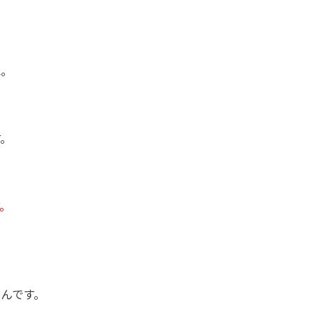
ね。
す。
。
んです。