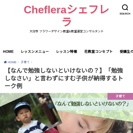
Chefleraシェフレ
SEARCH
ラ
大分市 フラワーデザイン教室&教室運営コンサルタント
HOME
レッスンメニュー
レッスン特徴
花教室コンセプト
受講生
HOME
子育て
【なんで勉強しないといけないの？】「勉強
しなさい」と言わずにすむ子供が納得するト
ーク例
子育て