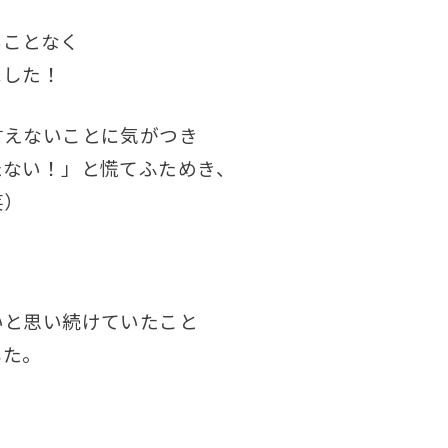
ることなく
ました！
言えないことに気がつき
たない！」と慌てふためき、
笑）
いと思い続けていたこと
した。
、