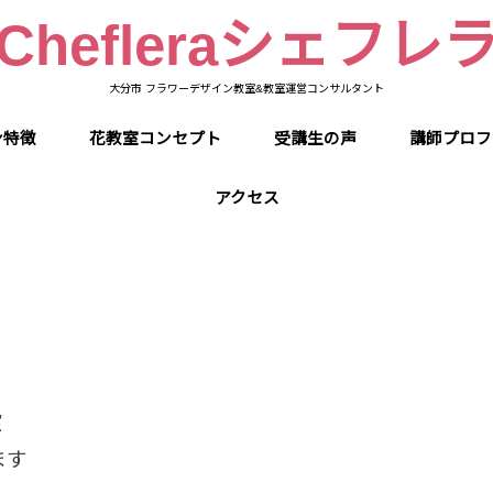
Chefleraシェフレ
大分市 フラワーデザイン教室&教室運営コンサルタント
ン特徴
花教室コンセプト
受講生の声
講師プロフ
アクセス
室
ます