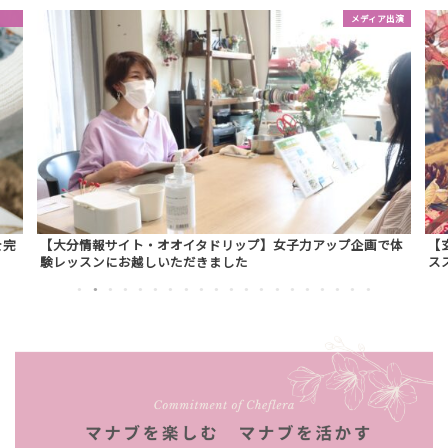
出演
インテリア
で体
【玄関・出窓・棚の飾り付け】オシャレに飾る超簡単コツ＆オ
【
ススメ雑貨ベスト５
ー
1
2
3
4
5
6
7
8
9
10
11
12
13
14
15
16
17
18
19
20