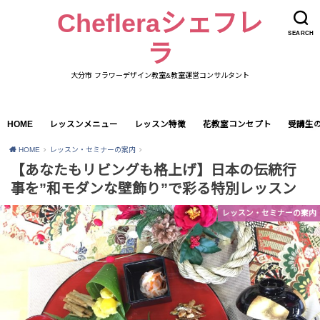
Chefleraシェフレ
SEARCH
ラ
大分市 フラワーデザイン教室&教室運営コンサルタント
HOME
レッスンメニュー
レッスン特徴
花教室コンセプト
受講生
HOME
レッスン・セミナーの案内
【あなたもリビングも格上げ】日本の伝統行
事を”和モダンな壁飾り”で彩る特別レッスン
レッスン・セミナーの案内