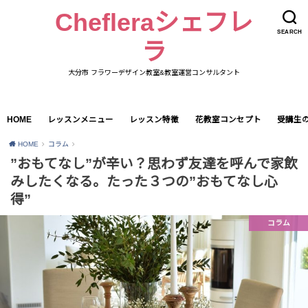
Chefleraシェフレ
SEARCH
ラ
大分市 フラワーデザイン教室&教室運営コンサルタント
HOME
レッスンメニュー
レッスン特徴
花教室コンセプト
受講生
HOME
コラム
”おもてなし”が辛い？思わず友達を呼んで家飲
みしたくなる。たった３つの”おもてなし心
得”
コラム