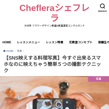
Chefleraシェフレ
SEARCH
ラ
大分市 フラワーデザイン教室&教室運営コンサルタント
HOME
レッスンメニュー
レッスン特徴
花教室コンセプト
受講生
HOME
写真
【SNS映えする料理写真】今すぐ出来るスマ
ホなのに映えちゃう簡単５つの撮影テクニッ
ク
写真