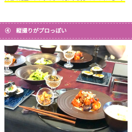
④ 縦撮りがプロっぽい