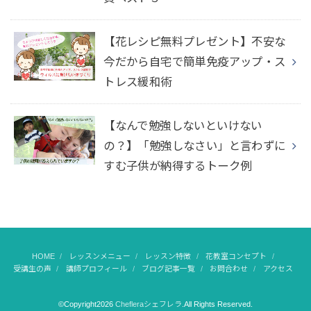
【花レシピ無料プレゼント】不安な
今だから自宅で簡単免疫アップ・ス
トレス緩和術
【なんで勉強しないといけない
の？】「勉強しなさい」と言わずに
すむ子供が納得するトーク例
HOME
レッスンメニュー
レッスン特徴
花教室コンセプト
受講生の声
講師プロフィール
ブログ記事一覧
お問合わせ
アクセス
©Copyright2026
Chefleraシェフレラ
.All Rights Reserved.