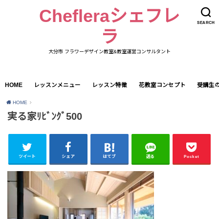
Chefleraシェフレ
SEARCH
ラ
大分市 フラワーデザイン教室&教室運営コンサルタント
HOME
レッスンメニュー
レッスン特徴
花教室コンセプト
受講生
HOME
実る家ﾘﾋﾞﾝｸﾞ500
ツイート
シェア
はてブ
送る
Pocket