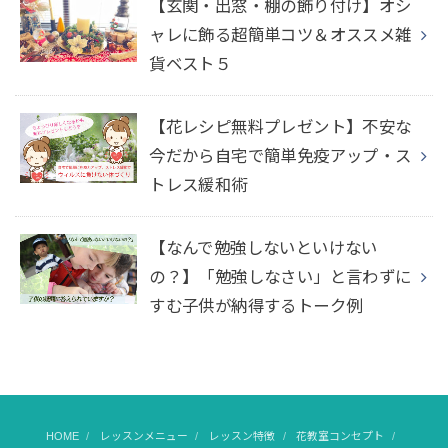
【玄関・出窓・棚の飾り付け】オシ
ャレに飾る超簡単コツ＆オススメ雑
貨ベスト５
【花レシピ無料プレゼント】不安な
今だから自宅で簡単免疫アップ・ス
トレス緩和術
【なんで勉強しないといけない
の？】「勉強しなさい」と言わずに
すむ子供が納得するトーク例
HOME
レッスンメニュー
レッスン特徴
花教室コンセプト