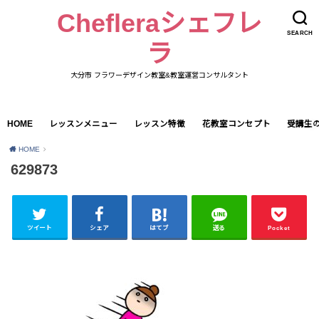
Chefleraシェフレ
SEARCH
ラ
大分市 フラワーデザイン教室&教室運営コンサルタント
HOME
レッスンメニュー
レッスン特徴
花教室コンセプト
受講生
HOME
629873
ツイート
シェア
はてブ
送る
Pocket