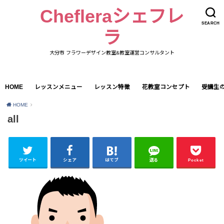
Chefleraシェフレ
SEARCH
ラ
大分市 フラワーデザイン教室&教室運営コンサルタント
HOME
レッスンメニュー
レッスン特徴
花教室コンセプト
受講生
HOME
all
ツイート
シェア
はてブ
送る
Pocket