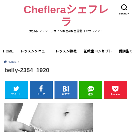
Chefleraシェフレ
SEARCH
ラ
大分市 フラワーデザイン教室&教室運営コンサルタント
HOME
レッスンメニュー
レッスン特徴
花教室コンセプト
受講生
HOME
belly-2354_1920
ツイート
シェア
はてブ
送る
Pocket