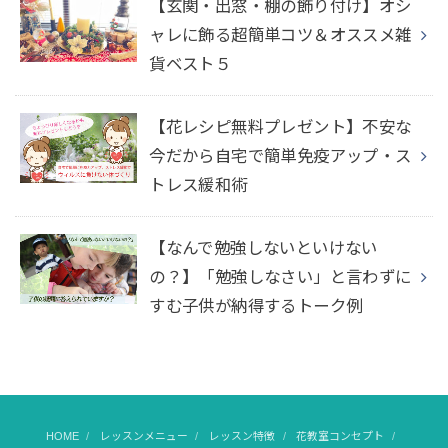
【玄関・出窓・棚の飾り付け】オシ
ャレに飾る超簡単コツ＆オススメ雑
貨ベスト５
【花レシピ無料プレゼント】不安な
今だから自宅で簡単免疫アップ・ス
トレス緩和術
【なんで勉強しないといけない
の？】「勉強しなさい」と言わずに
すむ子供が納得するトーク例
HOME
レッスンメニュー
レッスン特徴
花教室コンセプト