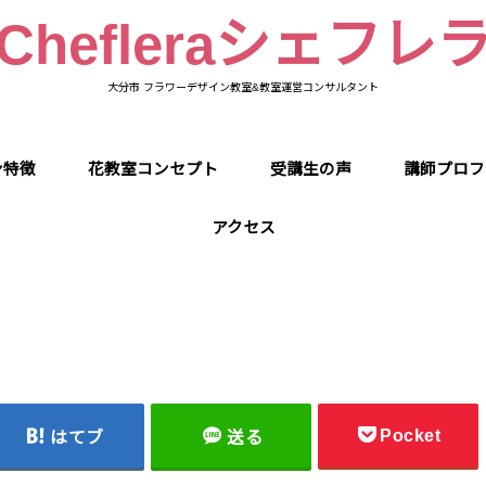
Chefleraシェフレ
大分市 フラワーデザイン教室&教室運営コンサルタント
ン特徴
花教室コンセプト
受講生の声
講師プロフ
アクセス
Pocket
はてブ
送る