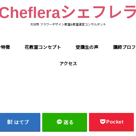
Chefleraシェフレ
大分市 フラワーデザイン教室&教室運営コンサルタント
ン特徴
花教室コンセプト
受講生の声
講師プロフ
アクセス
Pocket
はてブ
送る