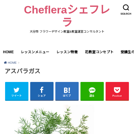
Chefleraシェフレ
SEARCH
ラ
大分市 フラワーデザイン教室&教室運営コンサルタント
HOME
レッスンメニュー
レッスン特徴
花教室コンセプト
受講生
HOME
アスパラガス
ツイート
シェア
はてブ
送る
Pocket