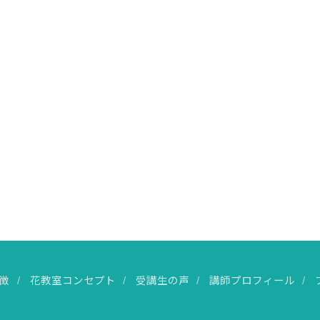
徴
花教室コンセプト
受講生の声
講師プロフィール