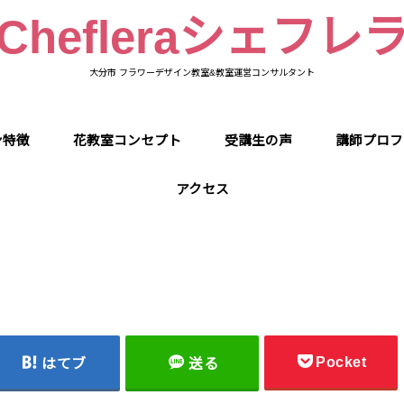
Chefleraシェフレ
大分市 フラワーデザイン教室&教室運営コンサルタント
ン特徴
花教室コンセプト
受講生の声
講師プロフ
アクセス
Pocket
はてブ
送る