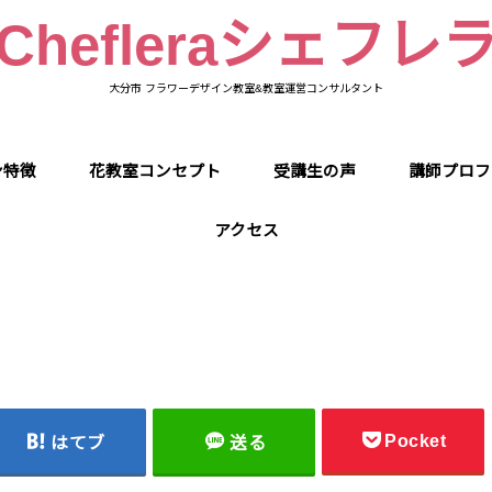
Chefleraシェフレ
大分市 フラワーデザイン教室&教室運営コンサルタント
ン特徴
花教室コンセプト
受講生の声
講師プロフ
アクセス
Pocket
はてブ
送る