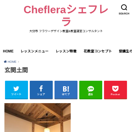
Chefleraシェフレ
SEARCH
ラ
大分市 フラワーデザイン教室&教室運営コンサルタント
HOME
レッスンメニュー
レッスン特徴
花教室コンセプト
受講生
HOME
玄関土間
ツイート
シェア
はてブ
送る
Pocket