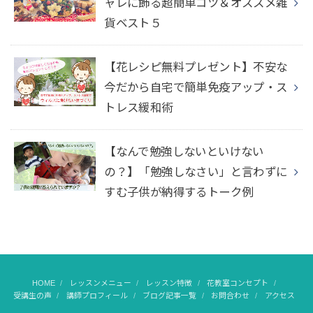
ャレに飾る超簡単コツ＆オススメ雑
貨ベスト５
【花レシピ無料プレゼント】不安な
今だから自宅で簡単免疫アップ・ス
トレス緩和術
【なんで勉強しないといけない
の？】「勉強しなさい」と言わずに
すむ子供が納得するトーク例
HOME
レッスンメニュー
レッスン特徴
花教室コンセプト
受講生の声
講師プロフィール
ブログ記事一覧
お問合わせ
アクセス