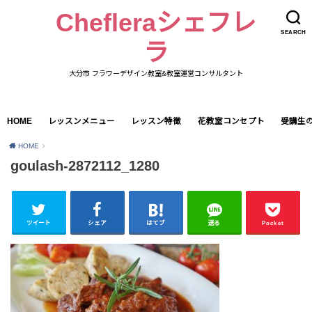
Chefleraシェフレ
SEARCH
ラ
大分市 フラワーデザイン教室&教室運営コンサルタント
HOME
レッスンメニュー
レッスン特徴
花教室コンセプト
受講生
HOME
goulash-2872112_1280
ツイート
シェア
はてブ
送る
Pocket