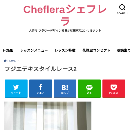
Chefleraシェフレ
SEARCH
ラ
大分市 フラワーデザイン教室&教室運営コンサルタント
HOME
レッスンメニュー
レッスン特徴
花教室コンセプト
受講生
HOME
フジエテキスタイルレース2
ツイート
シェア
はてブ
送る
Pocket