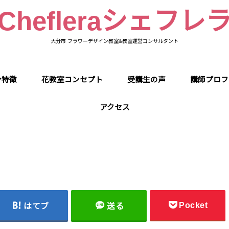
Chefleraシェフレ
大分市 フラワーデザイン教室&教室運営コンサルタント
ン特徴
花教室コンセプト
受講生の声
講師プロフ
アクセス
Pocket
はてブ
送る