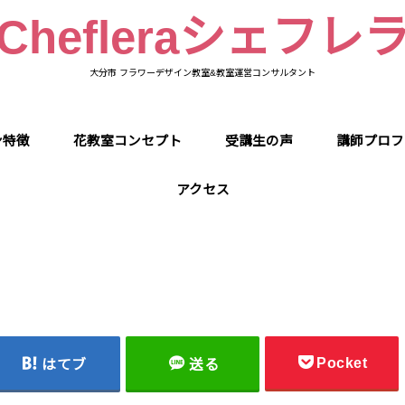
Chefleraシェフレ
大分市 フラワーデザイン教室&教室運営コンサルタント
ン特徴
花教室コンセプト
受講生の声
講師プロフ
アクセス
Pocket
はてブ
送る