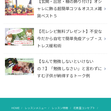
【玄関・出窓・棚の飾り付け】オシ
ャレに飾る超簡単コツ＆オススメ雑
貨ベスト５
【花レシピ無料プレゼント】不安な
今だから自宅で簡単免疫アップ・ス
トレス緩和術
【なんで勉強しないといけない
の？】「勉強しなさい」と言わずに
すむ子供が納得するトーク例
HOME
レッスンメニュー
レッスン特徴
花教室コンセプト