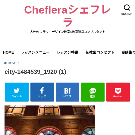
Chefleraシェフレ
SEARCH
ラ
大分市 フラワーデザイン教室&教室運営コンサルタント
HOME
レッスンメニュー
レッスン特徴
花教室コンセプト
受講生
HOME
city-1484539_1920 (1)
ツイート
シェア
はてブ
送る
Pocket