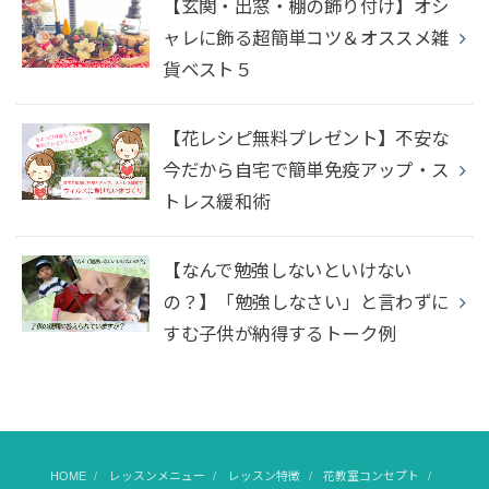
【玄関・出窓・棚の飾り付け】オシ
ャレに飾る超簡単コツ＆オススメ雑
貨ベスト５
【花レシピ無料プレゼント】不安な
今だから自宅で簡単免疫アップ・ス
トレス緩和術
【なんで勉強しないといけない
の？】「勉強しなさい」と言わずに
すむ子供が納得するトーク例
HOME
レッスンメニュー
レッスン特徴
花教室コンセプト