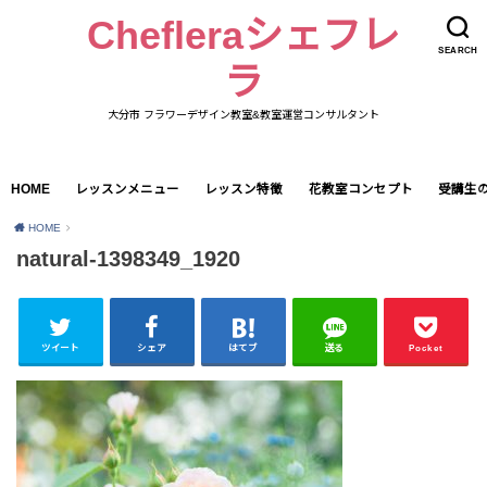
Chefleraシェフレ
SEARCH
ラ
大分市 フラワーデザイン教室&教室運営コンサルタント
HOME
レッスンメニュー
レッスン特徴
花教室コンセプト
受講生
HOME
natural-1398349_1920
ツイート
シェア
はてブ
送る
Pocket