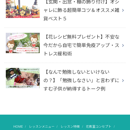
【玄関・出窓・棚の飾り付け】オシ
ャレに飾る超簡単コツ＆オススメ雑
貨ベスト５
【花レシピ無料プレゼント】不安な
今だから自宅で簡単免疫アップ・ス
トレス緩和術
【なんで勉強しないといけない
の？】「勉強しなさい」と言わずに
すむ子供が納得するトーク例
HOME
レッスンメニュー
レッスン特徴
花教室コンセプト