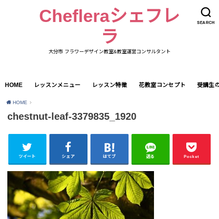
Chefleraシェフレ
SEARCH
ラ
大分市 フラワーデザイン教室&教室運営コンサルタント
HOME
レッスンメニュー
レッスン特徴
花教室コンセプト
受講生
HOME
chestnut-leaf-3379835_1920
ツイート
シェア
はてブ
送る
Pocket