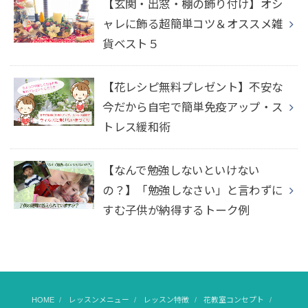
【玄関・出窓・棚の飾り付け】オシ
ャレに飾る超簡単コツ＆オススメ雑
貨ベスト５
【花レシピ無料プレゼント】不安な
今だから自宅で簡単免疫アップ・ス
トレス緩和術
【なんで勉強しないといけない
の？】「勉強しなさい」と言わずに
すむ子供が納得するトーク例
HOME
レッスンメニュー
レッスン特徴
花教室コンセプト