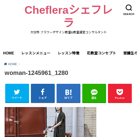
Chefleraシェフレ
SEARCH
ラ
大分市 フラワーデザイン教室&教室運営コンサルタント
HOME
レッスンメニュー
レッスン特徴
花教室コンセプト
受講生
HOME
woman-1245961_1280
ツイート
シェア
はてブ
送る
Pocket