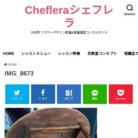
Chefleraシェフレ
SEARCH
ラ
大分市 フラワーデザイン教室&教室運営コンサルタント
HOME
レッスンメニュー
レッスン特徴
花教室コンセプト
受講生
HOME
IMG_8673
ツイート
シェア
はてブ
送る
Pocket