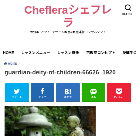
Chefleraシェフレ
SEARCH
ラ
大分市 フラワーデザイン教室&教室運営コンサルタント
HOME
レッスンメニュー
レッスン特徴
花教室コンセプト
受講生
HOME
guardian-deity-of-children-66626_1920
ツイート
シェア
はてブ
送る
Pocket