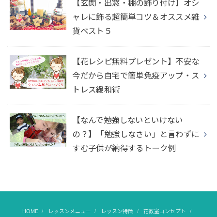
【玄関・出窓・棚の飾り付け】オシ
ャレに飾る超簡単コツ＆オススメ雑
貨ベスト５
【花レシピ無料プレゼント】不安な
今だから自宅で簡単免疫アップ・ス
トレス緩和術
【なんで勉強しないといけない
の？】「勉強しなさい」と言わずに
すむ子供が納得するトーク例
HOME
レッスンメニュー
レッスン特徴
花教室コンセプト