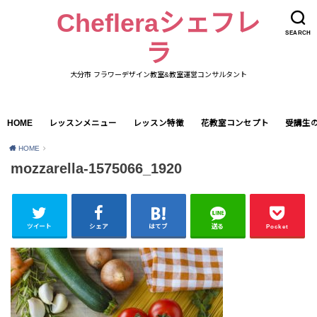
Chefleraシェフレ
SEARCH
ラ
大分市 フラワーデザイン教室&教室運営コンサルタント
HOME
レッスンメニュー
レッスン特徴
花教室コンセプト
受講生
HOME
mozzarella-1575066_1920
ツイート
シェア
はてブ
送る
Pocket