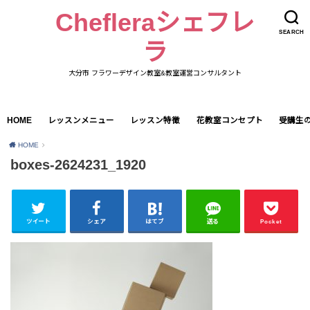
Chefleraシェフレ
SEARCH
ラ
大分市 フラワーデザイン教室&教室運営コンサルタント
HOME
レッスンメニュー
レッスン特徴
花教室コンセプト
受講生
HOME
boxes-2624231_1920
ツイート
シェア
はてブ
送る
Pocket