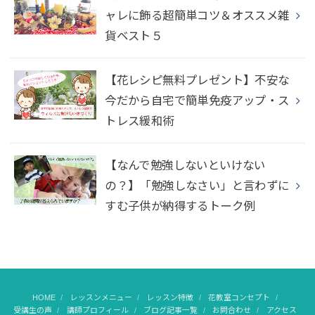
ャレに飾る超簡単コツ＆オススメ雑
貨ベスト５
【花レシピ無料プレゼント】不安な
今だから自宅で簡単免疫アップ・ス
トレス緩和術
【なんで勉強しないといけない
の？】「勉強しなさい」と言わずに
すむ子供が納得するトーク例
HOME
レッスンメニュー
レッスン特徴
花教室コンセプト
受講生の声
講師プロフィール
ブログ記事一覧
お問合わせ
アクセス