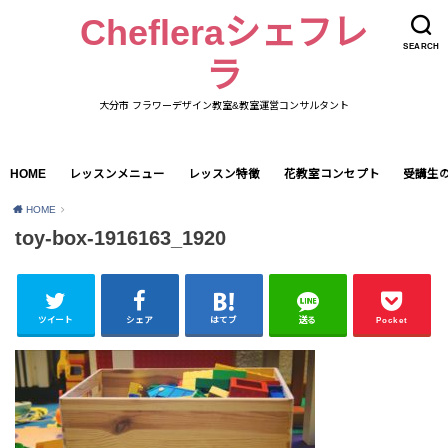
Chefleraシェフレ
SEARCH
ラ
大分市 フラワーデザイン教室&教室運営コンサルタント
HOME
レッスンメニュー
レッスン特徴
花教室コンセプト
受講生
HOME
toy-box-1916163_1920
ツイート
シェア
はてブ
送る
Pocket