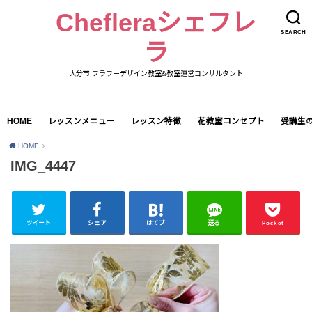
Chefleraシェフレ
SEARCH
ラ
大分市 フラワーデザイン教室&教室運営コンサルタント
HOME
レッスンメニュー
レッスン特徴
花教室コンセプト
受講生
HOME
IMG_4447
ツイート
シェア
はてブ
送る
Pocket