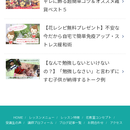
ャレに飾る超簡単コツ＆オススメ雑
貨ベスト５
【花レシピ無料プレゼント】不安な
今だから自宅で簡単免疫アップ・ス
トレス緩和術
【なんで勉強しないといけない
の？】「勉強しなさい」と言わずに
すむ子供が納得するトーク例
HOME
レッスンメニュー
レッスン特徴
花教室コンセプト
受講生の声
講師プロフィール
ブログ記事一覧
お問合わせ
アクセス