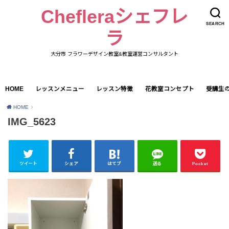
Chefleraシェフレ
SEARCH
ラ
大分市 フラワーデザイン教室&教室運営コンサルタント
HOME
レッスンメニュー
レッスン特徴
花教室コンセプト
受講生
HOME
IMG_5623
ツイート
シェア
はてブ
送る
Pocket