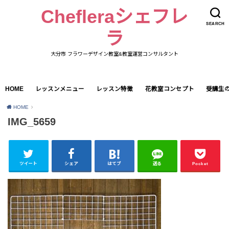
Chefleraシェフレ
SEARCH
ラ
大分市 フラワーデザイン教室&教室運営コンサルタント
HOME
レッスンメニュー
レッスン特徴
花教室コンセプト
受講生
HOME
IMG_5659
ツイート
シェア
はてブ
送る
Pocket