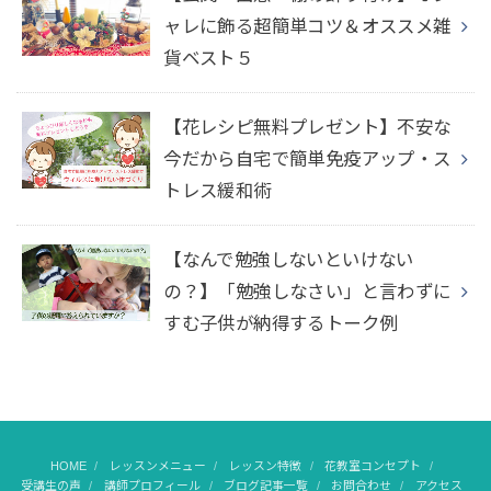
ャレに飾る超簡単コツ＆オススメ雑
貨ベスト５
【花レシピ無料プレゼント】不安な
今だから自宅で簡単免疫アップ・ス
トレス緩和術
【なんで勉強しないといけない
の？】「勉強しなさい」と言わずに
すむ子供が納得するトーク例
HOME
レッスンメニュー
レッスン特徴
花教室コンセプト
受講生の声
講師プロフィール
ブログ記事一覧
お問合わせ
アクセス