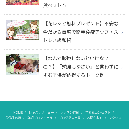
貨ベスト５
【花レシピ無料プレゼント】不安な
今だから自宅で簡単免疫アップ・ス
トレス緩和術
【なんで勉強しないといけない
の？】「勉強しなさい」と言わずに
すむ子供が納得するトーク例
HOME
レッスンメニュー
レッスン特徴
花教室コンセプト
受講生の声
講師プロフィール
ブログ記事一覧
お問合わせ
アクセス