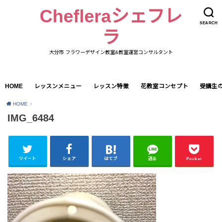
Chefleraシェフレ
SEARCH
ラ
大分市 フラワーデザイン教室&教室運営コンサルタント
HOME
レッスンメニュー
レッスン特徴
花教室コンセプト
受講生
HOME
IMG_6484
ツイート
シェア
はてブ
送る
Pocket