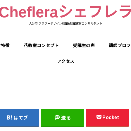
Chefleraシェフレ
大分市 フラワーデザイン教室&教室運営コンサルタント
ン特徴
花教室コンセプト
受講生の声
講師プロフ
アクセス
Pocket
はてブ
送る