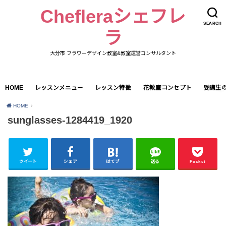
Chefleraシェフレ
SEARCH
ラ
大分市 フラワーデザイン教室&教室運営コンサルタント
HOME
レッスンメニュー
レッスン特徴
花教室コンセプト
受講生
HOME
sunglasses-1284419_1920
ツイート
シェア
はてブ
送る
Pocket