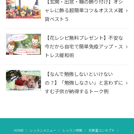
【玄関・出窓・棚の飾り付け】オシ
ャレに飾る超簡単コツ＆オススメ雑
貨ベスト５
【花レシピ無料プレゼント】不安な
今だから自宅で簡単免疫アップ・ス
トレス緩和術
【なんで勉強しないといけない
の？】「勉強しなさい」と言わずに
すむ子供が納得するトーク例
HOME
レッスンメニュー
レッスン特徴
花教室コンセプト