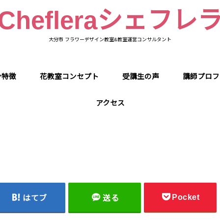
Chefleraシェフレ
大分市 フラワーデザイン教室&教室運営コンサルタント
ン特徴
花教室コンセプト
受講生の声
講師プロフ
アクセス
Pocket
はてブ
送る