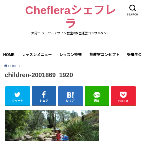
Chefleraシェフレ
SEARCH
ラ
大分市 フラワーデザイン教室&教室運営コンサルタント
HOME
レッスンメニュー
レッスン特徴
花教室コンセプト
受講生
HOME
children-2001869_1920
ツイート
シェア
はてブ
送る
Pocket