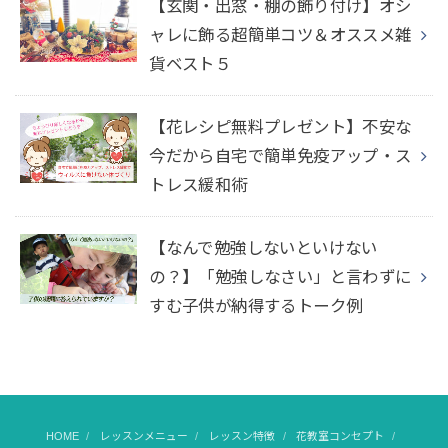
【玄関・出窓・棚の飾り付け】オシ
ャレに飾る超簡単コツ＆オススメ雑
貨ベスト５
【花レシピ無料プレゼント】不安な
今だから自宅で簡単免疫アップ・ス
トレス緩和術
【なんで勉強しないといけない
の？】「勉強しなさい」と言わずに
すむ子供が納得するトーク例
HOME
レッスンメニュー
レッスン特徴
花教室コンセプト