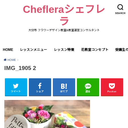
Chefleraシェフレ
SEARCH
ラ
大分市 フラワーデザイン教室&教室運営コンサルタント
HOME
レッスンメニュー
レッスン特徴
花教室コンセプト
受講生
HOME
IMG_1905 2
ツイート
シェア
はてブ
送る
Pocket