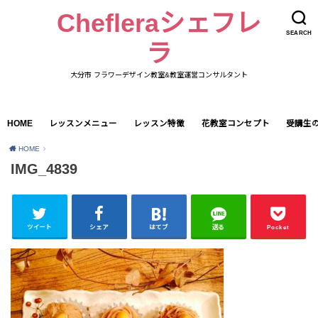
Chefleraシェフレ
SEARCH
ラ
大分市 フラワーデザイン教室&教室運営コンサルタント
HOME
レッスンメニュー
レッスン特徴
花教室コンセプト
受講生
HOME
IMG_4839
ツイート
シェア
はてブ
送る
Pocket