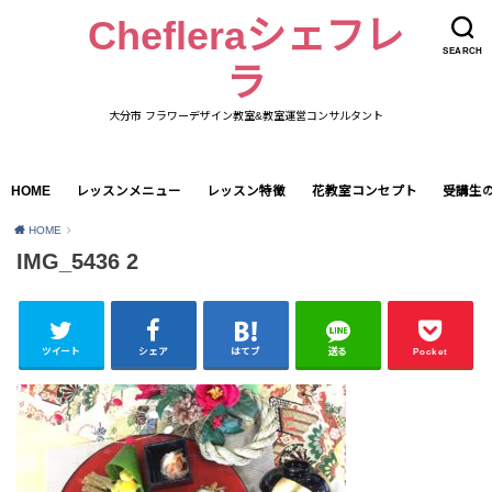
Chefleraシェフレ
SEARCH
ラ
大分市 フラワーデザイン教室&教室運営コンサルタント
HOME
レッスンメニュー
レッスン特徴
花教室コンセプト
受講生
HOME
IMG_5436 2
ツイート
シェア
はてブ
送る
Pocket