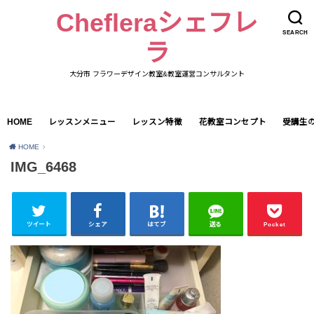
Chefleraシェフレ
SEARCH
ラ
大分市 フラワーデザイン教室&教室運営コンサルタント
HOME
レッスンメニュー
レッスン特徴
花教室コンセプト
受講生
HOME
IMG_6468
ツイート
シェア
はてブ
送る
Pocket