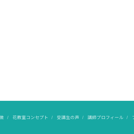
徴
花教室コンセプト
受講生の声
講師プロフィール