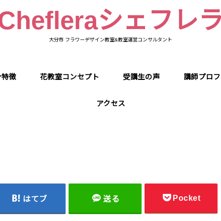
Chefleraシェフレ
大分市 フラワーデザイン教室&教室運営コンサルタント
ン特徴
花教室コンセプト
受講生の声
講師プロフ
アクセス
Pocket
はてブ
送る