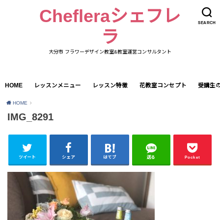
Chefleraシェフレ
SEARCH
ラ
大分市 フラワーデザイン教室&教室運営コンサルタント
HOME
レッスンメニュー
レッスン特徴
花教室コンセプト
受講生
HOME
IMG_8291
ツイート
シェア
はてブ
送る
Pocket