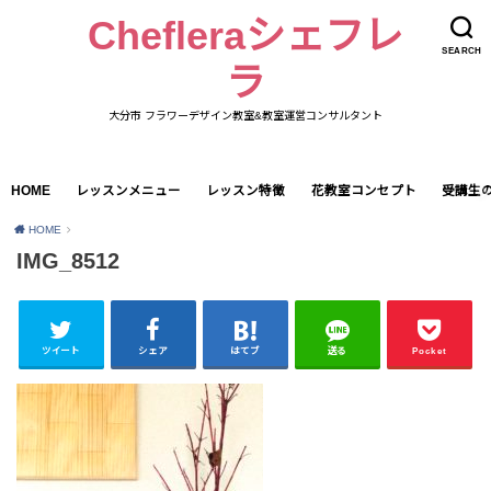
Chefleraシェフレ
SEARCH
ラ
大分市 フラワーデザイン教室&教室運営コンサルタント
HOME
レッスンメニュー
レッスン特徴
花教室コンセプト
受講生
HOME
IMG_8512
ツイート
シェア
はてブ
送る
Pocket