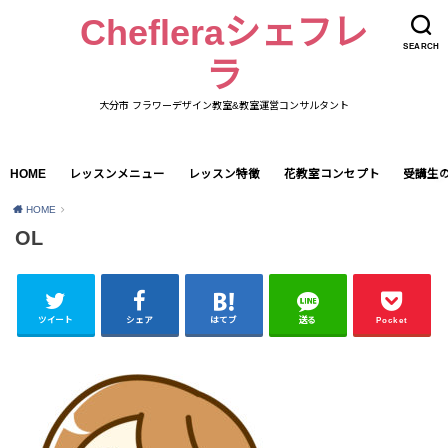
Chefleraシェフレ
SEARCH
ラ
大分市 フラワーデザイン教室&教室運営コンサルタント
HOME
レッスンメニュー
レッスン特徴
花教室コンセプト
受講生
HOME
OL
ツイート
シェア
はてブ
送る
Pocket